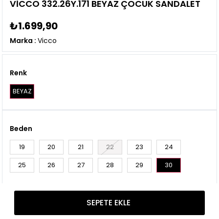
VİCCO 332.26Y.171 BEYAZ ÇOCUK SANDALET
₺1.699,90
Marka
:
Vicco
Renk
BEYAZ
Beden
19
20
21
22
23
24
25
26
27
28
29
30