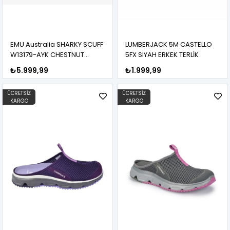
EMU Australia SHARKY SCUFF
LUMBERJACK 5M CASTELLO
W13179-AYK CHESTNUT
5FX SIYAH ERKEK TERLİK
KADIN BOT
₺5.999,99
₺1.999,99
ÜCRETSIZ
ÜCRETSIZ
KARGO
KARGO