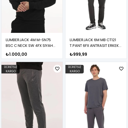
LUMBERJACK 4M M-SN75
LUMBERJACK 6M MB CT121
BSC C NECK SW 4FX SIYAH
T.PANT 6FX ANTRASIT ERKEK
ERKEK Sweatshirt
EŞOFMAN ALTI
₺1.000,00
₺999,99
ÜCRETSIZ
ÜCRETSIZ
KARGO
KARGO