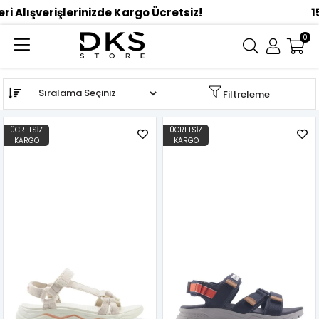
0
Anasayfa
MARKALAR
Lumberjack
Sıralama
Filtreleme
ÜCRETSIZ
ÜCRETSIZ
KARGO
KARGO