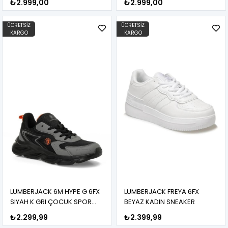
₺2.999,00
₺2.999,00
ÜCRETSIZ
ÜCRETSIZ
KARGO
KARGO
LUMBERJACK 6M HYPE G 6FX
LUMBERJACK FREYA 6FX
SIYAH K GRI ÇOCUK SPOR
BEYAZ KADIN SNEAKER
AYAKKABI
₺2.299,99
₺2.399,99