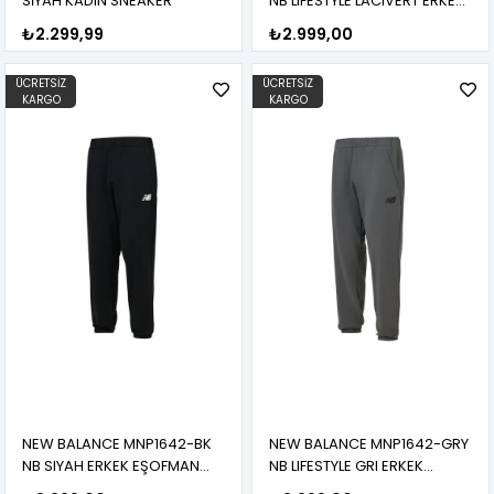
SİYAH KADIN SNEAKER
NB LIFESTYLE LACIVERT ERKEK
EŞOFMAN ALTI
₺2.299,99
₺2.999,00
ÜCRETSIZ
ÜCRETSIZ
KARGO
KARGO
NEW BALANCE MNP1642-BK
NEW BALANCE MNP1642-GRY
NB SIYAH ERKEK EŞOFMAN
NB LIFESTYLE GRI ERKEK
ALTI
EŞOFMAN ALTI