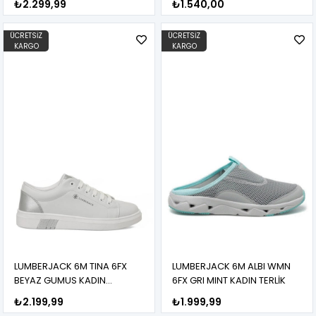
₺2.299,99
₺1.540,00
ÜCRETSIZ
ÜCRETSIZ
KARGO
KARGO
LUMBERJACK 6M TINA 6FX
LUMBERJACK 6M ALBI WMN
BEYAZ GUMUS KADIN
6FX GRI MINT KADIN TERLİK
SNEAKER
₺2.199,99
₺1.999,99