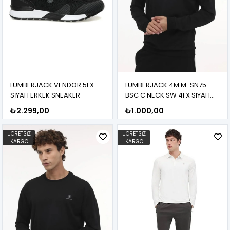
LUMBERJACK VENDOR 5FX
LUMBERJACK 4M M-SN75
SİYAH ERKEK SNEAKER
BSC C NECK SW 4FX SIYAH
ERKEK Sweatshirt
₺2.299,00
₺1.000,00
ÜCRETSIZ
ÜCRETSIZ
KARGO
KARGO