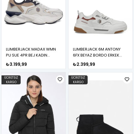
LUMBERJACK MADAX WMN
LUMBERJACK 6M ANTONY
PU SUE 4PR BEJ KADIN
6FX BEYAZ BORDO ERKEK
SNEAKER
SNEAKER
₺3.199,99
₺2.399,99
ÜCRETSIZ
ÜCRETSIZ
KARGO
KARGO