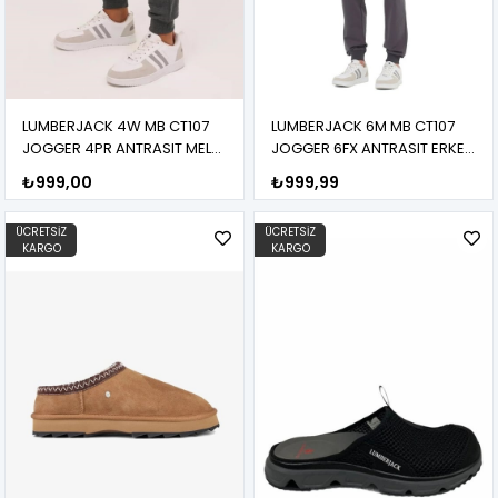
LUMBERJACK 4W MB CT107
LUMBERJACK 6M MB CT107
JOGGER 4PR ANTRASIT MEL
JOGGER 6FX ANTRASIT ERKEK
ERKEK EŞOFMAN ALTI
EŞOFMAN ALTI
₺999,00
₺999,99
ÜCRETSIZ
ÜCRETSIZ
KARGO
KARGO