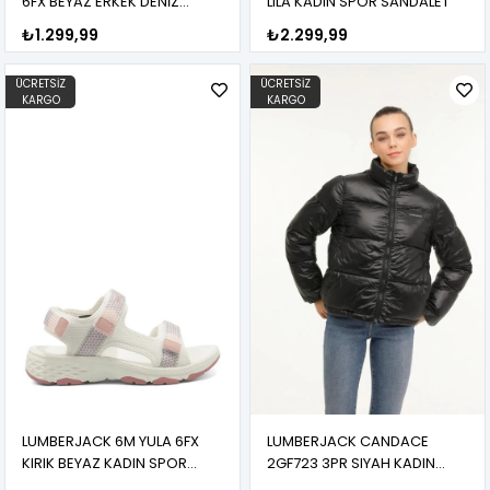
6FX BEYAZ ERKEK DENİZ
LILA KADIN SPOR SANDALET
AYAKKABISI
₺1.299,99
₺2.299,99
ÜCRETSIZ
ÜCRETSIZ
KARGO
KARGO
LUMBERJACK 6M YULA 6FX
LUMBERJACK CANDACE
KIRIK BEYAZ KADIN SPOR
2GF723 3PR SIYAH KADIN
SANDALET
SPOR MONT