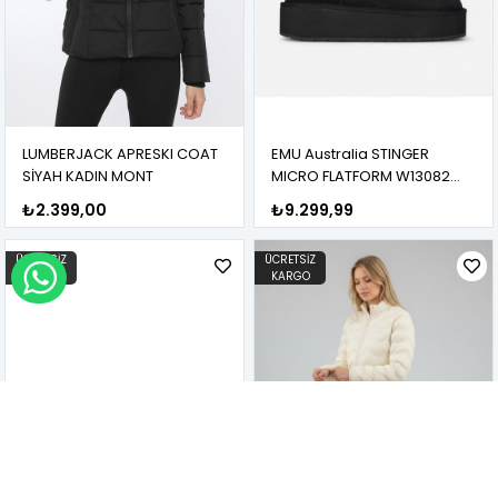
LUMBERJACK APRESKI COAT
EMU Australia STINGER
SİYAH KADIN MONT
MICRO FLATFORM W13082
BLACK KADIN BOT
₺2.399,00
₺9.299,99
ÜCRETSIZ
ÜCRETSIZ
KARGO
WHATSAPP İLE SİPARİŞ VER
KARGO