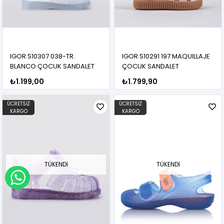
IGOR S10307 038-TR.
IGOR S10291 197 MAQUILLAJE
BLANCO ÇOCUK SANDALET
ÇOCUK SANDALET
₺1.199,00
₺1.799,90
ÜCRETSIZ
ÜCRETSIZ
KARGO
KARGO
TÜKENDI
TÜKENDI
WHATSAPP İLE SİPARİŞ VER