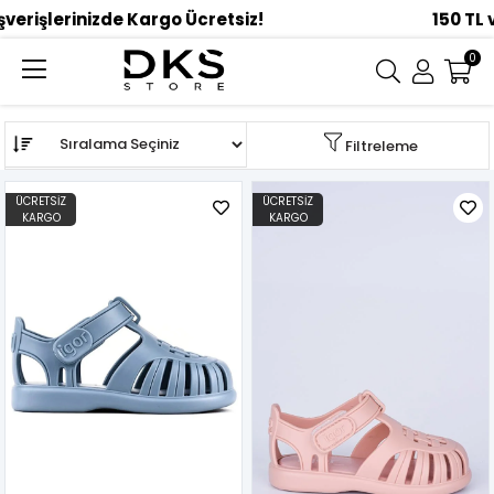
0
Anasayfa
ÇOCUK
TERLİK
Sandalet
Sıralama
Filtreleme
ÜCRETSIZ
ÜCRETSIZ
KARGO
KARGO