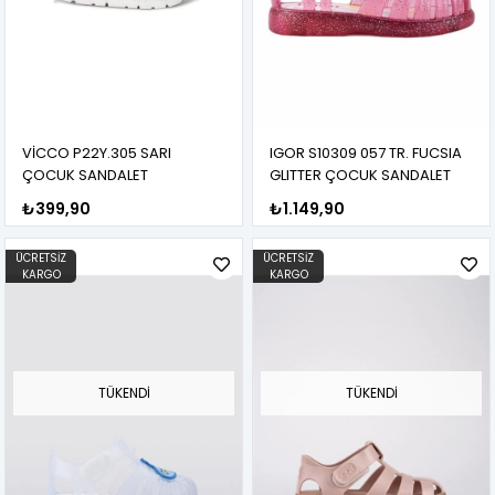
VİCCO P22Y.305 SARI
IGOR S10309 057 TR. FUCSIA
ÇOCUK SANDALET
GLITTER ÇOCUK SANDALET
₺399,90
₺1.149,90
ÜCRETSIZ
ÜCRETSIZ
KARGO
KARGO
TÜKENDI
TÜKENDI