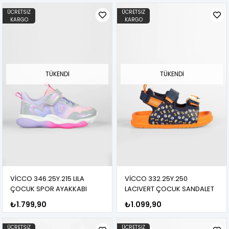
ÜCRETSIZ
ÜCRETSIZ
KARGO
KARGO
TÜKENDI
TÜKENDI
VİCCO 346.25Y.215 LILA
VİCCO 332.25Y.250
ÇOCUK SPOR AYAKKABI
LACIVERT ÇOCUK SANDALET
₺1.799,90
₺1.099,90
ÜCRETSIZ
ÜCRETSIZ