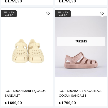
₺1.759,90
₺1.759,90
ÜCRETSIZ
ÜCRETSIZ
KARGO
KARGO
TÜKENDI
IGOR S10271 MARFIL ÇOCUK
IGOR S10292 197 MAQUILLAJE
SANDALET
ÇOCUK SANDALET
₺1.699,90
₺1.799,90