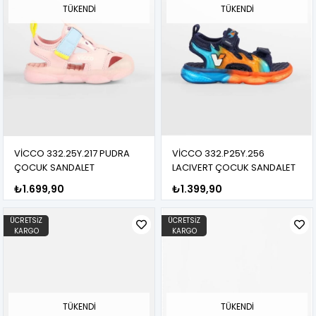
TÜKENDI
TÜKENDI
VİCCO 332.25Y.217 PUDRA
VİCCO 332.P25Y.256
ÇOCUK SANDALET
LACIVERT ÇOCUK SANDALET
₺1.699,90
₺1.399,90
ÜCRETSIZ
ÜCRETSIZ
KARGO
KARGO
TÜKENDI
TÜKENDI