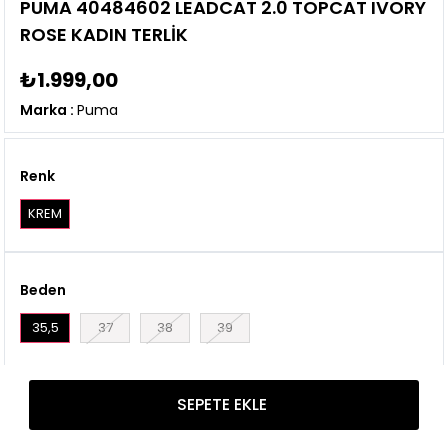
PUMA 40484602 LEADCAT 2.0 TOPCAT IVORY
ROSE KADIN TERLİK
₺1.999,00
Marka
:
Puma
Renk
KREM
Beden
35,5
37
38
39