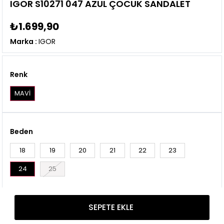
IGOR S10271 047 AZUL ÇOCUK SANDALET
₺1.699,90
Marka
:
IGOR
Renk
MAVİ
Beden
18
19
20
21
22
23
24
25