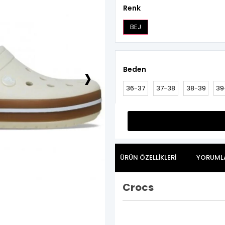
Renk
BEJ
›
Beden
36-37
37-38
38-39
39
ÜRÜN ÖZELLIKLERI
YORUML
Crocs