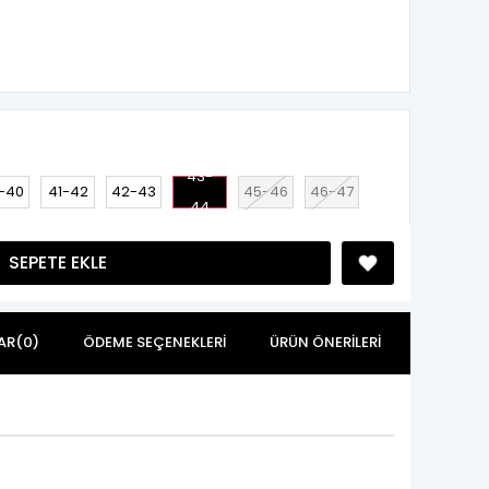
43-
-40
41-42
42-43
45-46
46-47
44
AR
(0)
ÖDEME SEÇENEKLERI
ÜRÜN ÖNERILERI